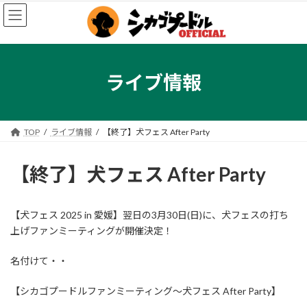
コ
ナ
ン
ビ
テ
ゲ
ン
ー
ツ
シ
へ
ョ
ライブ情報
ス
ン
キ
に
ッ
移
プ
動
TOP
ライブ情報
【終了】犬フェス After Party
【終了】犬フェス After Party
【犬フェス 2025 in 愛媛】翌日の3月30日(日)に、犬フェスの打ち
上げファンミーティングが開催決定！
名付けて・・
【シカゴプードルファンミーティング～犬フェス After Party】