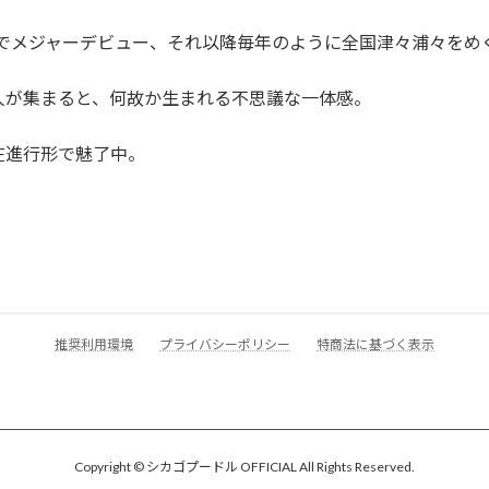
『ODYSSEY』でメジャーデビュー、それ以降毎年のように全国津々浦
人が集まると、何故か生まれる不思議な一体感。
在進行形で魅了中。
推奨利用環境
プライバシーポリシー
特商法に基づく表示
Copyright © シカゴプードル OFFICIAL All Rights Reserved.