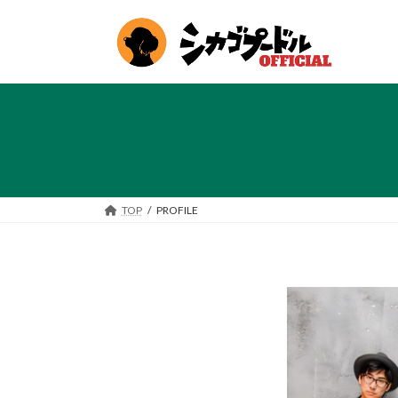
コ
ナ
ン
ビ
テ
ゲ
ン
ー
ツ
シ
へ
ョ
ス
ン
キ
に
ッ
移
プ
動
TOP
PROFILE