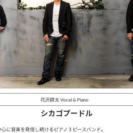
花沢耕太 Vocal & Piano
シカゴプードル
中心に音楽を発信し続けるピアノ３ピースバンド。