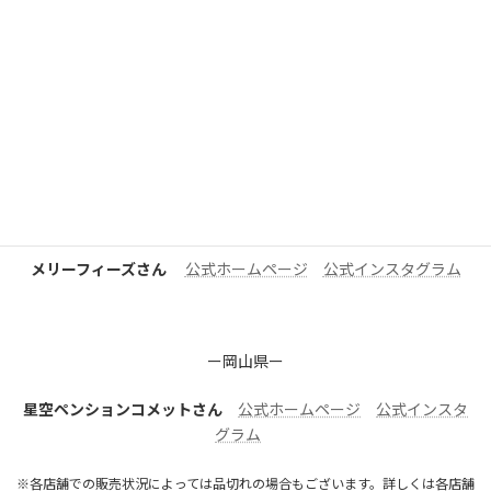
食楽幸房 わかなさん
NEW!!
公式インスタグラム
店舗詳細
ー京都府ー
十字屋イオンモール久御山店さん
公式ホームページ
公式Ｘ(旧
Twitter
)
三密堂書店さん
公式ホームページ
公式インスタグラム
メリーフィーズさん
公式ホームページ
公式インスタグラム
ー岡山県ー
星空ペンションコメットさん
公式ホームページ
公式インスタ
グラム
※各店舗での販売状況によっては品切れの場合もございます。詳しくは各店舗