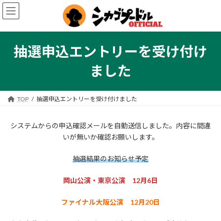
コ
ナ
ン
ビ
テ
ゲ
ン
ー
ツ
シ
抽選申込エントリーを受け付け
へ
ョ
ス
ン
ました
キ
に
ッ
移
プ
動
TOP
抽選申込エントリーを受け付けました
システムからの申込確認メールを自動送信しました。内容に間違
いが無いか確認お願いします。
抽選結果のお知らせ予定
岡山公演・東京公演 12月6日
ファイナル大阪公演 12月20日