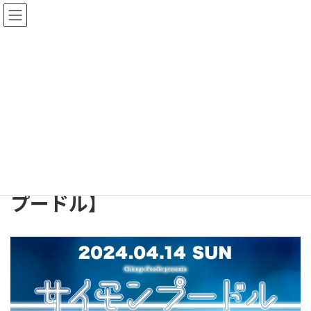
コ
ナ
ン
ビ
テ
ゲ
ン
ー
ツ
シ
へ
ョ
ライブ情報
ス
ン
キ
に
ッ
移
プ
動
TOP
ライブ情報
【終了】2MAN LIVE【サイモンプードル】
【終了】2MAN LIVE【サイモン
プードル】