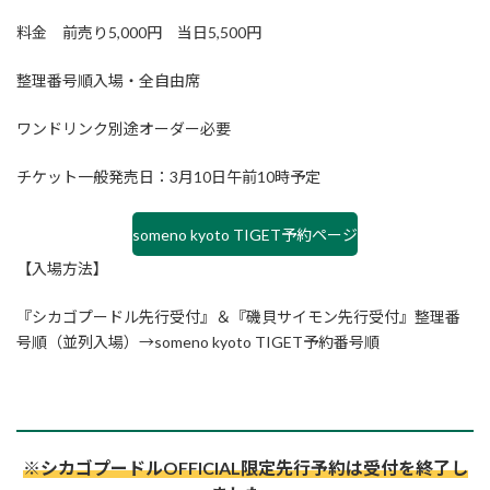
料金 前売り5,000円 当日5,500円
整理番号順入場・全自由席
ワンドリンク別途オーダー必要
チケット一般発売日：3月10日午前10時予定
someno kyoto TIGET予約ページ
【入場方法】
『シカゴプードル先行受付』＆『磯貝サイモン先行受付』整理番
号順（並列入場）→someno kyoto TIGET予約番号順
※シカゴプードルOFFICIAL限定先行予約は受付を終了し