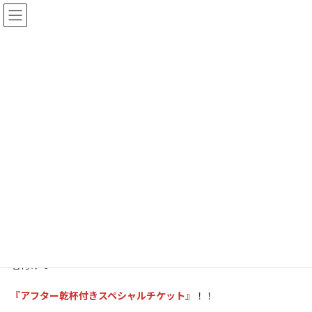
コ
ナ
ン
ビ
テ
ゲ
ン
ー
ツ
シ
へ
ョ
NEWS
ス
ン
キ
に
ッ
移
プ
動
TOP
NEWS
ツアースペシャルチケット情報
ツアースペシャルチケット情報
全国ツアー【my song is your song】各会場にて、スペシャルチケ
ットの販売が決定！！
名付けて
『アフター乾杯付きスペシャルチケット』
！！